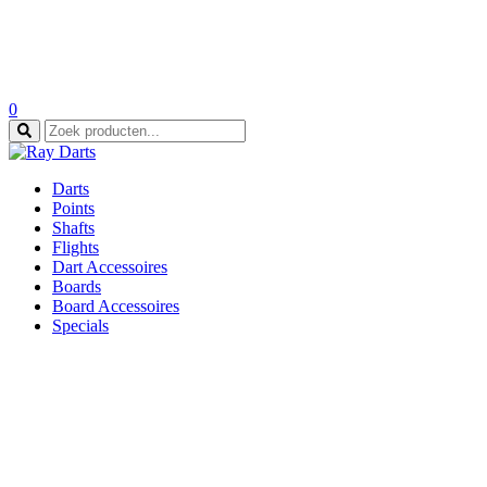
0
Zoeken
naar:
Darts
Points
Shafts
Flights
Dart Accessoires
Boards
Board Accessoires
Specials