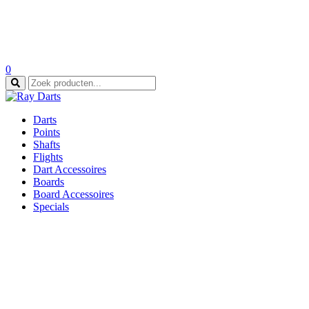
0
Zoeken
naar:
Darts
Points
Shafts
Flights
Dart Accessoires
Boards
Board Accessoires
Specials